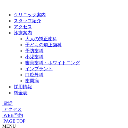
クリニック案内
スタッフ紹介
アクセス
診療案内
大人の矯正歯科
子どもの矯正歯科
予防歯科
小児歯科
審美歯科・ホワイトニング
インプラント
口腔外科
歯周病
採用情報
料金表
電話
アクセス
WEB予約
PAGE TOP
MENU