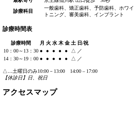
最駅寄り
京王線仙川駅 出口徒歩 30秒
一般歯科、矯正歯科、予防歯科、ホワイ
診療科目
トニング、審美歯科、インプラント
診療時間表
診療時間
月
火
水
木
金
土
日/祝
10：00～13：30
●
●
●
●
●
△
／
14：30～19：00
●
●
●
●
●
△
／
△…土曜日のみ10:00－13:00 14:00 – 17:00
【休診日】日、祝日
アクセスマップ