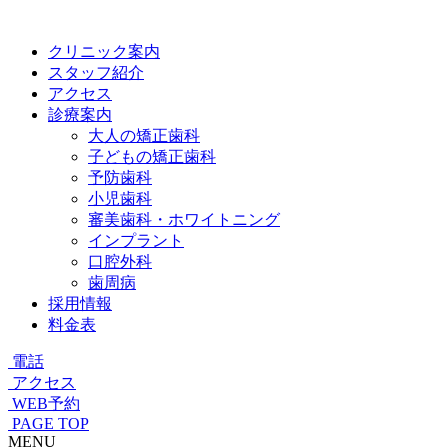
クリニック案内
スタッフ紹介
アクセス
診療案内
大人の矯正歯科
子どもの矯正歯科
予防歯科
小児歯科
審美歯科・ホワイトニング
インプラント
口腔外科
歯周病
採用情報
料金表
電話
アクセス
WEB予約
PAGE TOP
MENU