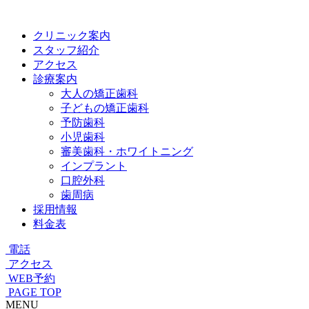
クリニック案内
スタッフ紹介
アクセス
診療案内
大人の矯正歯科
子どもの矯正歯科
予防歯科
小児歯科
審美歯科・ホワイトニング
インプラント
口腔外科
歯周病
採用情報
料金表
電話
アクセス
WEB予約
PAGE TOP
MENU