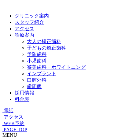
クリニック案内
スタッフ紹介
アクセス
診療案内
大人の矯正歯科
子どもの矯正歯科
予防歯科
小児歯科
審美歯科・ホワイトニング
インプラント
口腔外科
歯周病
採用情報
料金表
電話
アクセス
WEB予約
PAGE TOP
MENU