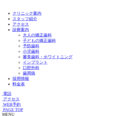
クリニック案内
スタッフ紹介
アクセス
診療案内
大人の矯正歯科
子どもの矯正歯科
予防歯科
小児歯科
審美歯科・ホワイトニング
インプラント
口腔外科
歯周病
採用情報
料金表
電話
アクセス
WEB予約
PAGE TOP
MENU